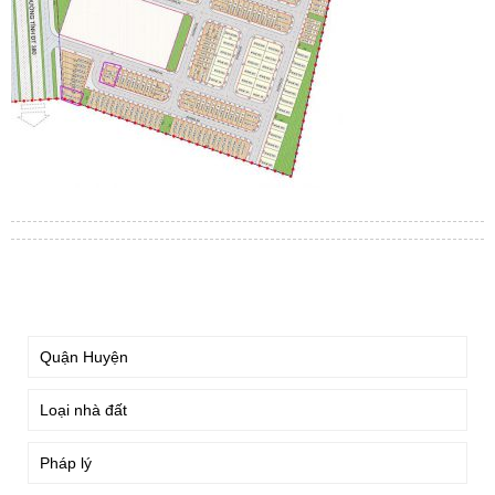
TÌM KIẾM