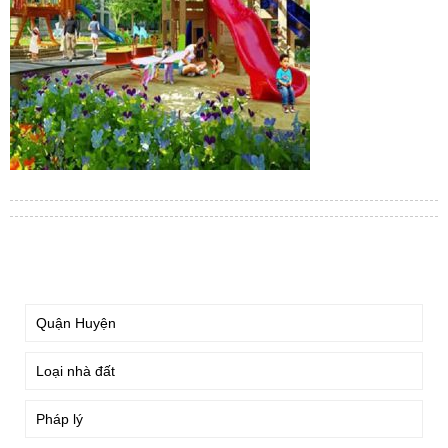
TÌM KIẾM