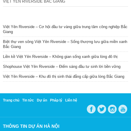
VIỆT YÊN RIVERSIDE BẮC GIANG
TIN NỔI BẬT
Việt Yên Riverside – Cơ hội đầu tư vàng giữa trung tâm công nghiệp Bắc
Giang
Biệt thự ven sông Việt Yên Riverside – Sống thượng lưu giữa miền xanh
Bắc Giang
Liền kề Việt Yên Riverside – Không gian sống xanh giữa lòng đô thị
Shophouse Việt Yên Riverside – Điểm sáng đầu tư sinh lời bền vững
Việt Yên Riverside – Khu đô thị sinh thái đẳng cấp giữa lòng Bắc Giang
Trang chủ
Tin tức
Dự án
Pháp lý
Liên hệ
THÔNG TIN DỰ ÁN HÀ NỘI