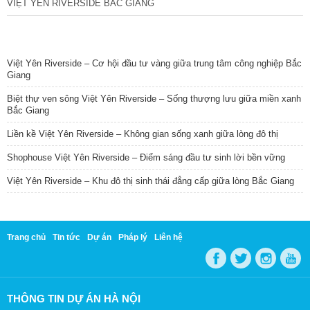
VIỆT YÊN RIVERSIDE BẮC GIANG
TIN NỔI BẬT
Việt Yên Riverside – Cơ hội đầu tư vàng giữa trung tâm công nghiệp Bắc
Giang
Biệt thự ven sông Việt Yên Riverside – Sống thượng lưu giữa miền xanh
Bắc Giang
Liền kề Việt Yên Riverside – Không gian sống xanh giữa lòng đô thị
Shophouse Việt Yên Riverside – Điểm sáng đầu tư sinh lời bền vững
Việt Yên Riverside – Khu đô thị sinh thái đẳng cấp giữa lòng Bắc Giang
Trang chủ
Tin tức
Dự án
Pháp lý
Liên hệ
THÔNG TIN DỰ ÁN HÀ NỘI