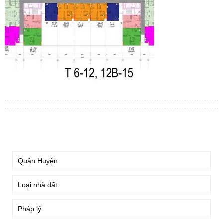
TÌM KIẾM