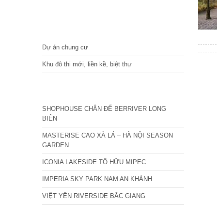
DỰ ÁN
Dự án chung cư
Khu đô thị mới, liền kề, biệt thự
CÁC DỰ ÁN MỚI NHẤT
SHOPHOUSE CHÂN ĐẾ BERRIVER LONG
BIÊN
MASTERISE CAO XÀ LÁ – HÀ NỘI SEASON
GARDEN
ICONIA LAKESIDE TỐ HỮU MIPEC
IMPERIA SKY PARK NAM AN KHÁNH
VIỆT YÊN RIVERSIDE BẮC GIANG