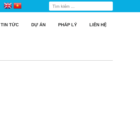
TIN TỨC
DỰ ÁN
PHÁP LÝ
LIÊN HỆ