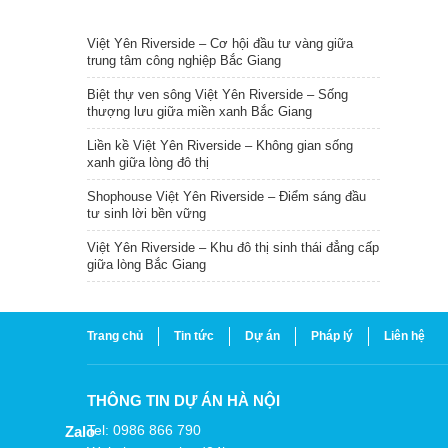
TIN NỔI BẬT
Việt Yên Riverside – Cơ hội đầu tư vàng giữa
trung tâm công nghiệp Bắc Giang
Biệt thự ven sông Việt Yên Riverside – Sống
thượng lưu giữa miền xanh Bắc Giang
Liền kề Việt Yên Riverside – Không gian sống
xanh giữa lòng đô thị
Shophouse Việt Yên Riverside – Điểm sáng đầu
tư sinh lời bền vững
Việt Yên Riverside – Khu đô thị sinh thái đẳng cấp
giữa lòng Bắc Giang
Trang chủ
Tin tức
Dự án
Pháp lý
Liên hệ
THÔNG TIN DỰ ÁN HÀ NỘI
Tel: 0986 866 790
Zalo