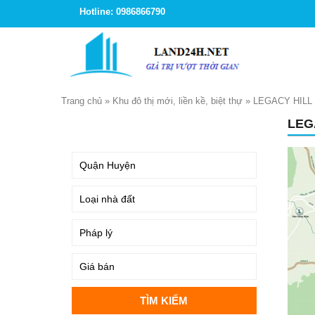
Hotline: 0986866790
Trang chủ
»
Khu đô thị mới, liền kề, biệt thự
»
LEGACY HILL
LEG
TÌM KIẾM