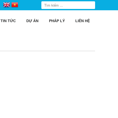
TIN TỨC
DỰ ÁN
PHÁP LÝ
LIÊN HỆ