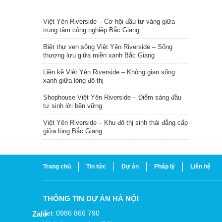
TIN NỔI BẬT
Việt Yên Riverside – Cơ hội đầu tư vàng giữa
trung tâm công nghiệp Bắc Giang
Biệt thự ven sông Việt Yên Riverside – Sống
thượng lưu giữa miền xanh Bắc Giang
Liền kề Việt Yên Riverside – Không gian sống
xanh giữa lòng đô thị
Shophouse Việt Yên Riverside – Điểm sáng đầu
tư sinh lời bền vững
Việt Yên Riverside – Khu đô thị sinh thái đẳng cấp
giữa lòng Bắc Giang
Trang chủ
Tin tức
Dự án
Pháp lý
Liên hệ
THÔNG TIN DỰ ÁN HÀ NỘI
Tel: 0986 866 790
Zalo