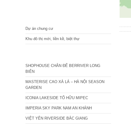
DỰ ÁN
Dự án chung cư
Khu đô thị mới, liền kề, biệt thự
CÁC DỰ ÁN MỚI NHẤT
SHOPHOUSE CHÂN ĐẾ BERRIVER LONG
BIÊN
MASTERISE CAO XÀ LÁ – HÀ NỘI SEASON
GARDEN
ICONIA LAKESIDE TỐ HỮU MIPEC
IMPERIA SKY PARK NAM AN KHÁNH
VIỆT YÊN RIVERSIDE BẮC GIANG