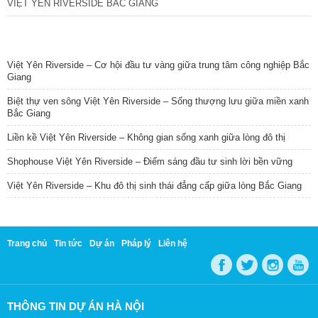
VIỆT YÊN RIVERSIDE BẮC GIANG
TIN NỔI BẬT
Việt Yên Riverside – Cơ hội đầu tư vàng giữa trung tâm công nghiệp Bắc
Giang
Biệt thự ven sông Việt Yên Riverside – Sống thượng lưu giữa miền xanh
Bắc Giang
Liền kề Việt Yên Riverside – Không gian sống xanh giữa lòng đô thị
Shophouse Việt Yên Riverside – Điểm sáng đầu tư sinh lời bền vững
Việt Yên Riverside – Khu đô thị sinh thái đẳng cấp giữa lòng Bắc Giang
Trang chủ
Tin tức
Dự án
Pháp lý
Liên hệ
THÔNG TIN DỰ ÁN HÀ NỘI