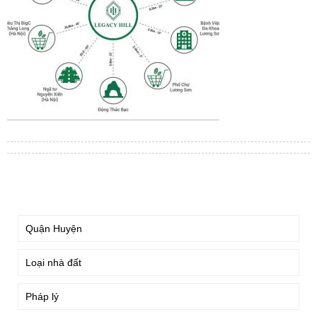
TÌM KIẾM