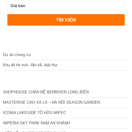
DỰ ÁN
Dự án chung cư
Khu đô thị mới, liền kề, biệt thự
CÁC DỰ ÁN MỚI NHẤT
SHOPHOUSE CHÂN ĐẾ BERRIVER LONG BIÊN
MASTERISE CAO XÀ LÁ – HÀ NỘI SEASON GARDEN
ICONIA LAKESIDE TỐ HỮU MIPEC
IMPERIA SKY PARK NAM AN KHÁNH