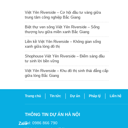
TIN NỔI BẬT
Việt Yên Riverside – Cơ hội đầu tư vàng giữa
trung tâm công nghiệp Bắc Giang
Biệt thự ven sông Việt Yên Riverside – Sống
thượng lưu giữa miền xanh Bắc Giang
Liền kề Việt Yên Riverside – Không gian sống
xanh giữa lòng đô thị
Shophouse Việt Yên Riverside – Điểm sáng đầu
tư sinh lời bền vững
Việt Yên Riverside – Khu đô thị sinh thái đẳng cấp
giữa lòng Bắc Giang
Trang chủ
Tin tức
Dự án
Pháp lý
Liên hệ
THÔNG TIN DỰ ÁN HÀ NỘI
Tel: 0986 866 790
Zalo