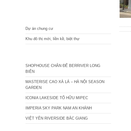
DỰ ÁN
Dự án chung cư
Khu đô thị mới, liền kề, biệt thự
CÁC DỰ ÁN MỚI NHẤT
SHOPHOUSE CHÂN ĐẾ BERRIVER LONG
BIÊN
MASTERISE CAO XÀ LÁ – HÀ NỘI SEASON
GARDEN
ICONIA LAKESIDE TỐ HỮU MIPEC
IMPERIA SKY PARK NAM AN KHÁNH
VIỆT YÊN RIVERSIDE BẮC GIANG