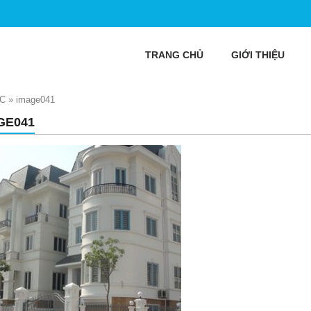
TRANG CHỦ
GIỚI THIỆU
ỨC
»
image041
GE041