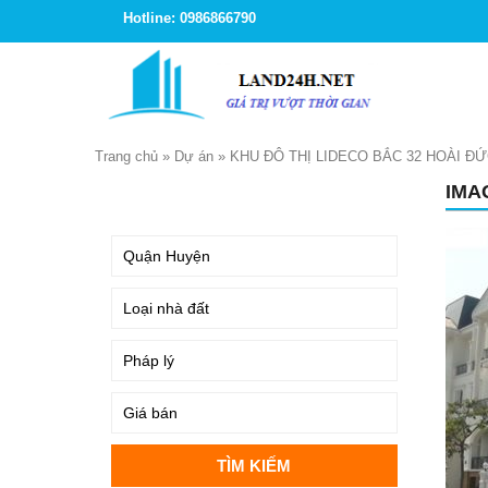
Hotline: 0986866790
Trang chủ
»
Dự án
»
KHU ĐÔ THỊ LIDECO BẮC 32 HOÀI Đ
IMA
TÌM KIẾM