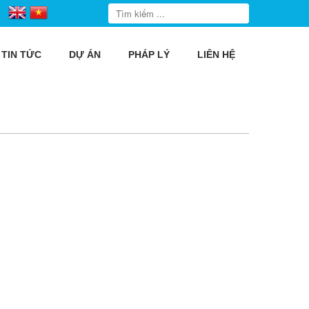
TIN TỨC
DỰ ÁN
PHÁP LÝ
LIÊN HỆ