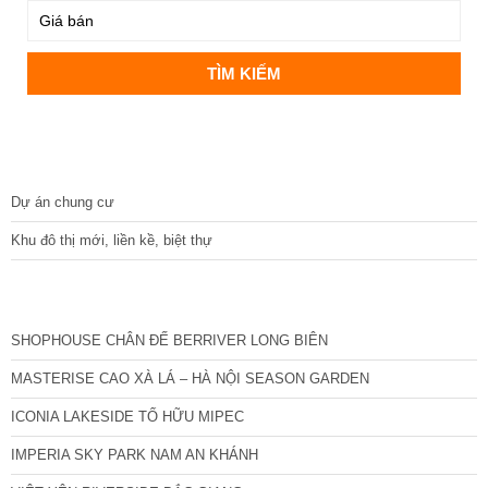
DỰ ÁN
Dự án chung cư
Khu đô thị mới, liền kề, biệt thự
CÁC DỰ ÁN MỚI NHẤT
SHOPHOUSE CHÂN ĐẾ BERRIVER LONG BIÊN
MASTERISE CAO XÀ LÁ – HÀ NỘI SEASON GARDEN
ICONIA LAKESIDE TỐ HỮU MIPEC
IMPERIA SKY PARK NAM AN KHÁNH