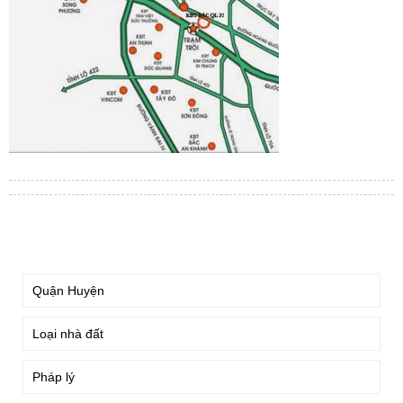
TÌM KIẾM