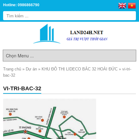
Hotline: 0986866790
Trang chủ
»
Dự án
»
KHU ĐÔ THỊ LIDECO BẮC 32 HOÀI ĐỨC
»
vi-tri-
bac-32
VI-TRI-BAC-32