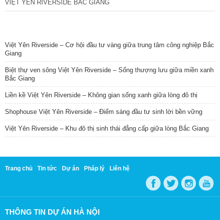
VIỆT YÊN RIVERSIDE BẮC GIANG
TIN NỔI BẬT
Việt Yên Riverside – Cơ hội đầu tư vàng giữa trung tâm công nghiệp Bắc
Giang
Biệt thự ven sông Việt Yên Riverside – Sống thượng lưu giữa miền xanh
Bắc Giang
Liền kề Việt Yên Riverside – Không gian sống xanh giữa lòng đô thị
Shophouse Việt Yên Riverside – Điểm sáng đầu tư sinh lời bền vững
Việt Yên Riverside – Khu đô thị sinh thái đẳng cấp giữa lòng Bắc Giang
Trang chủ
Tin tức
Dự án
Pháp lý
Liên hệ
THÔNG TIN DỰ ÁN HÀ NỘI