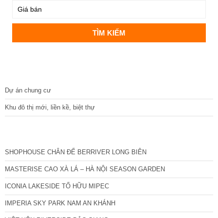
DỰ ÁN
Dự án chung cư
Khu đô thị mới, liền kề, biệt thự
CÁC DỰ ÁN MỚI NHẤT
SHOPHOUSE CHÂN ĐẾ BERRIVER LONG BIÊN
MASTERISE CAO XÀ LÁ – HÀ NỘI SEASON GARDEN
ICONIA LAKESIDE TỐ HỮU MIPEC
IMPERIA SKY PARK NAM AN KHÁNH