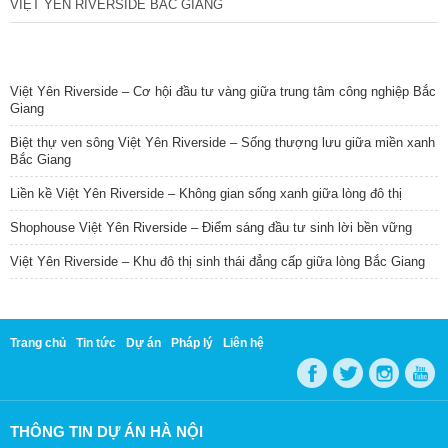
VIỆT YÊN RIVERSIDE BẮC GIANG
TIN NỔI BẬT
Việt Yên Riverside – Cơ hội đầu tư vàng giữa trung tâm công nghiệp Bắc
Giang
Biệt thự ven sông Việt Yên Riverside – Sống thượng lưu giữa miền xanh
Bắc Giang
Liền kề Việt Yên Riverside – Không gian sống xanh giữa lòng đô thị
Shophouse Việt Yên Riverside – Điểm sáng đầu tư sinh lời bền vững
Việt Yên Riverside – Khu đô thị sinh thái đẳng cấp giữa lòng Bắc Giang
Trang chủ
Tin tức
Dự án
Pháp lý
Liên hệ
THÔNG TIN DỰ ÁN HÀ NỘI