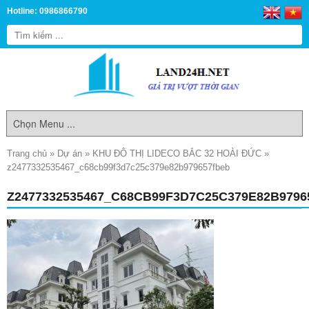
Hotline: 0986866790
Trang chủ
»
Dự án
»
KHU ĐÔ THỊ LIDECO BẮC 32 HOÀI ĐỨC
»
z2477332535467_c68cb99f3d7c25c379e82b979657fbeb
Z2477332535467_C68CB99F3D7C25C379E82B979