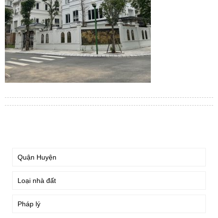
TÌM KIẾM