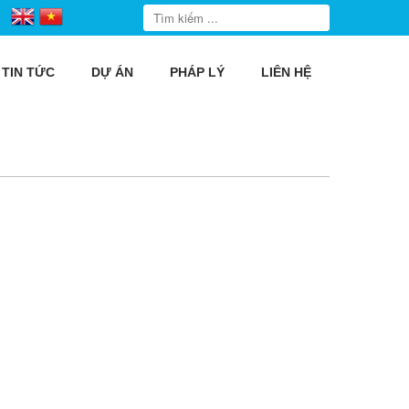
TIN TỨC
DỰ ÁN
PHÁP LÝ
LIÊN HỆ