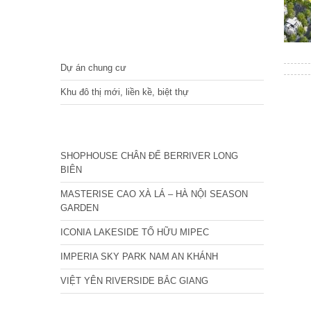
DỰ ÁN
Dự án chung cư
Khu đô thị mới, liền kề, biệt thự
CÁC DỰ ÁN MỚI NHẤT
SHOPHOUSE CHÂN ĐẾ BERRIVER LONG
BIÊN
MASTERISE CAO XÀ LÁ – HÀ NỘI SEASON
GARDEN
ICONIA LAKESIDE TỐ HỮU MIPEC
IMPERIA SKY PARK NAM AN KHÁNH
VIỆT YÊN RIVERSIDE BẮC GIANG