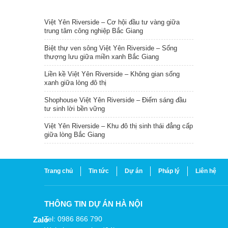
TIN NỔI BẬT
Việt Yên Riverside – Cơ hội đầu tư vàng giữa
trung tâm công nghiệp Bắc Giang
Biệt thự ven sông Việt Yên Riverside – Sống
thượng lưu giữa miền xanh Bắc Giang
Liền kề Việt Yên Riverside – Không gian sống
xanh giữa lòng đô thị
Shophouse Việt Yên Riverside – Điểm sáng đầu
tư sinh lời bền vững
Việt Yên Riverside – Khu đô thị sinh thái đẳng cấp
giữa lòng Bắc Giang
Trang chủ
Tin tức
Dự án
Pháp lý
Liên hệ
THÔNG TIN DỰ ÁN HÀ NỘI
Tel: 0986 866 790
Zalo