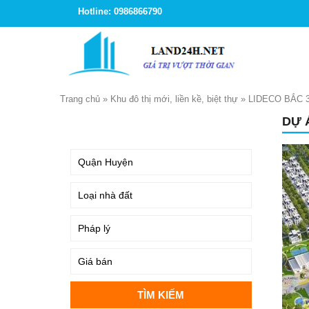
Hotline: 0986866790
Trang chủ
»
Khu đô thị mới, liền kề, biệt thự
»
LIDECO BẮC 
DỰ 
TÌM KIẾM