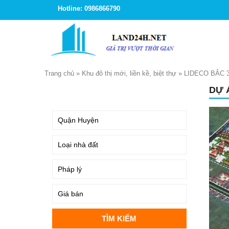
Hotline: 0986866790
Trang chủ
»
Khu đô thị mới, liền kề, biệt thự
»
LIDECO BẮC 
DỰ 
TÌM KIẾM