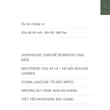
DỰ ÁN
Dự án chung cư
Khu đô thị mới, liền kề, biệt thự
CÁC DỰ ÁN MỚI NHẤT
SHOPHOUSE CHÂN ĐẾ BERRIVER LONG
BIÊN
MASTERISE CAO XÀ LÁ – HÀ NỘI SEASON
GARDEN
ICONIA LAKESIDE TỐ HỮU MIPEC
IMPERIA SKY PARK NAM AN KHÁNH
VIỆT YÊN RIVERSIDE BẮC GIANG