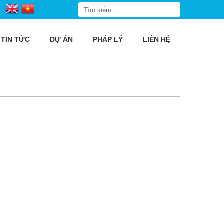
TIN TỨC
DỰ ÁN
PHÁP LÝ
LIÊN HỆ