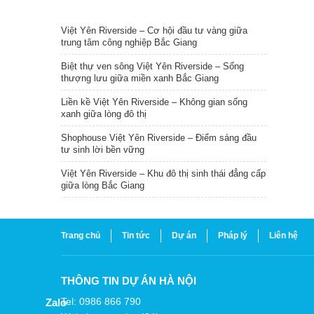
TIN NỔI BẬT
Việt Yên Riverside – Cơ hội đầu tư vàng giữa
trung tâm công nghiệp Bắc Giang
Biệt thự ven sông Việt Yên Riverside – Sống
thượng lưu giữa miền xanh Bắc Giang
Liền kề Việt Yên Riverside – Không gian sống
xanh giữa lòng đô thị
Shophouse Việt Yên Riverside – Điểm sáng đầu
tư sinh lời bền vững
Việt Yên Riverside – Khu đô thị sinh thái đẳng cấp
giữa lòng Bắc Giang
Trang chủ
Tin tức
Dự án
Pháp lý
Liên hệ
THÔNG TIN DỰ ÁN HÀ NỘI
Tel: 0986 866 790
Zalo