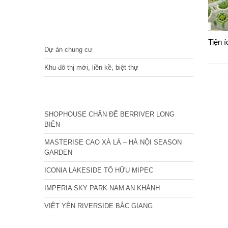
DỰ ÁN
Tiện 
Dự án chung cư
Khu đô thị mới, liền kề, biệt thự
CÁC DỰ ÁN MỚI NHẤT
SHOPHOUSE CHÂN ĐẾ BERRIVER LONG
BIÊN
MASTERISE CAO XÀ LÁ – HÀ NỘI SEASON
GARDEN
ICONIA LAKESIDE TỐ HỮU MIPEC
IMPERIA SKY PARK NAM AN KHÁNH
VIỆT YÊN RIVERSIDE BẮC GIANG