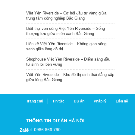
TIN NỔI BẬT
Việt Yên Riverside – Cơ hội đầu tư vàng giữa
trung tâm công nghiệp Bắc Giang
Biệt thự ven sông Việt Yên Riverside – Sống
thượng lưu giữa miền xanh Bắc Giang
Liền kề Việt Yên Riverside – Không gian sống
xanh giữa lòng đô thị
Shophouse Việt Yên Riverside – Điểm sáng đầu
tư sinh lời bền vững
Việt Yên Riverside – Khu đô thị sinh thái đẳng cấp
giữa lòng Bắc Giang
Trang chủ
Tin tức
Dự án
Pháp lý
Liên hệ
THÔNG TIN DỰ ÁN HÀ NỘI
Tel: 0986 866 790
Zalo