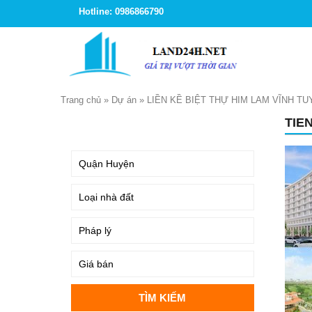
Hotline: 0986866790
Trang chủ
»
Dự án
»
LIỀN KỀ BIỆT THỰ HIM LAM VĨNH TU
TIE
TÌM KIẾM