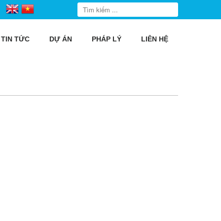
TIN TỨC
DỰ ÁN
PHÁP LÝ
LIÊN HỆ