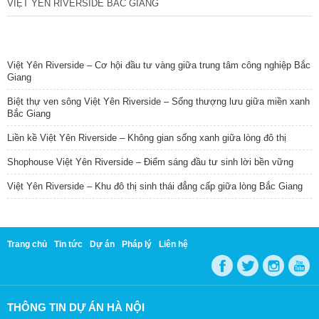
VIỆT YÊN RIVERSIDE BẮC GIANG
TIN NỔI BẬT
Việt Yên Riverside – Cơ hội đầu tư vàng giữa trung tâm công nghiệp Bắc
Giang
Biệt thự ven sông Việt Yên Riverside – Sống thượng lưu giữa miền xanh
Bắc Giang
Liền kề Việt Yên Riverside – Không gian sống xanh giữa lòng đô thị
Shophouse Việt Yên Riverside – Điểm sáng đầu tư sinh lời bền vững
Việt Yên Riverside – Khu đô thị sinh thái đẳng cấp giữa lòng Bắc Giang
Trang chủ
Tin tức
Dự án
Pháp lý
Liên hệ
THÔNG TIN DỰ ÁN HÀ NỘI