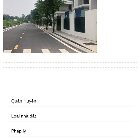
TÌM KIẾM