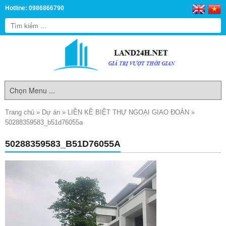
Hotline: 0986866790
Trang chủ
»
Dự án
»
LIỀN KỀ BIỆT THỰ NGOẠI GIAO ĐOÀN
»
50288359583_b51d76055a
50288359583_B51D76055A