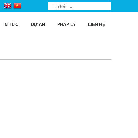
TIN TỨC
DỰ ÁN
PHÁP LÝ
LIÊN HỆ