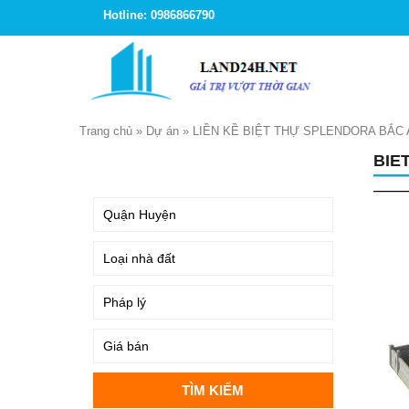
Hotline: 0986866790
Trang chủ
»
Dự án
»
LIỀN KỀ BIỆT THỰ SPLENDORA BẮC
BIE
TÌM KIẾM