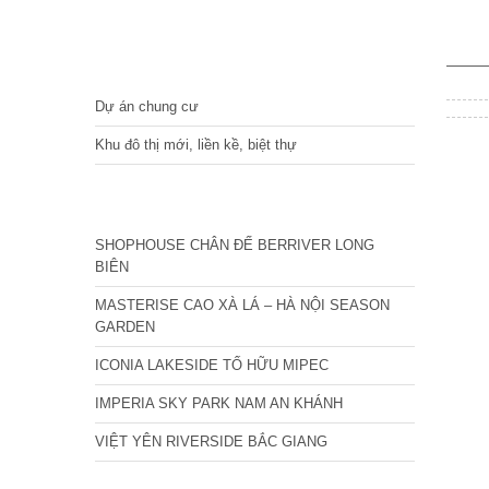
DỰ ÁN
Dự án chung cư
Khu đô thị mới, liền kề, biệt thự
CÁC DỰ ÁN MỚI NHẤT
SHOPHOUSE CHÂN ĐẾ BERRIVER LONG
BIÊN
MASTERISE CAO XÀ LÁ – HÀ NỘI SEASON
GARDEN
ICONIA LAKESIDE TỐ HỮU MIPEC
IMPERIA SKY PARK NAM AN KHÁNH
VIỆT YÊN RIVERSIDE BẮC GIANG