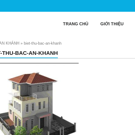
TRANG CHỦ
GIỚI THIỆU
 AN KHÁNH
»
biet-thu-bac-an-khanh
T-THU-BAC-AN-KHANH