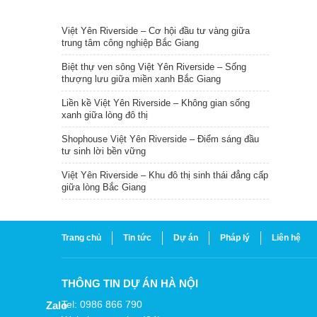
TIN NỔI BẬT
Việt Yên Riverside – Cơ hội đầu tư vàng giữa
trung tâm công nghiệp Bắc Giang
Biệt thự ven sông Việt Yên Riverside – Sống
thượng lưu giữa miền xanh Bắc Giang
Liền kề Việt Yên Riverside – Không gian sống
xanh giữa lòng đô thị
Shophouse Việt Yên Riverside – Điểm sáng đầu
tư sinh lời bền vững
Việt Yên Riverside – Khu đô thị sinh thái đẳng cấp
giữa lòng Bắc Giang
Trang chủ
Tin tức
Dự án
Pháp lý
Liên hệ
THÔNG TIN DỰ ÁN HÀ NỘI
Tel: 0986 866 790
Zalo