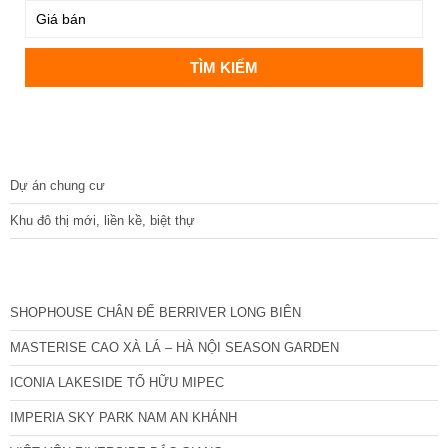
DỰ ÁN
Dự án chung cư
Khu đô thị mới, liền kề, biệt thự
CÁC DỰ ÁN MỚI NHẤT
SHOPHOUSE CHÂN ĐẾ BERRIVER LONG BIÊN
MASTERISE CAO XÀ LÁ – HÀ NỘI SEASON GARDEN
ICONIA LAKESIDE TỐ HỮU MIPEC
IMPERIA SKY PARK NAM AN KHÁNH