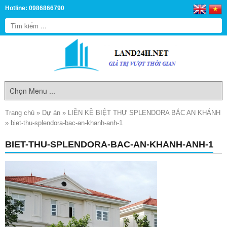
Hotline: 0986866790
Trang chủ
»
Dự án
»
LIỀN KỀ BIỆT THỰ SPLENDORA BẮC AN KHÁNH
»
biet-thu-splendora-bac-an-khanh-anh-1
BIET-THU-SPLENDORA-BAC-AN-KHANH-ANH-1