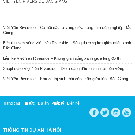
VIỆT YÊN RIVERSIDE BẮC GIANG
TIN NỔI BẬT
Việt Yên Riverside – Cơ hội đầu tư vàng giữa trung tâm công nghiệp Bắc
Giang
Biệt thự ven sông Việt Yên Riverside – Sống thượng lưu giữa miền xanh
Bắc Giang
Liền kề Việt Yên Riverside – Không gian sống xanh giữa lòng đô thị
Shophouse Việt Yên Riverside – Điểm sáng đầu tư sinh lời bền vững
Việt Yên Riverside – Khu đô thị sinh thái đẳng cấp giữa lòng Bắc Giang
Trang chủ
Tin tức
Dự án
Pháp lý
Liên hệ
THÔNG TIN DỰ ÁN HÀ NỘI