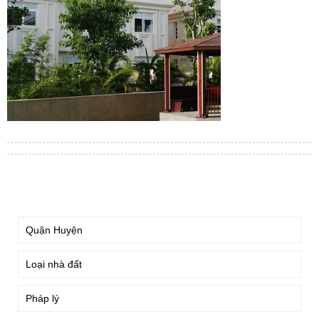
TÌM KIẾM