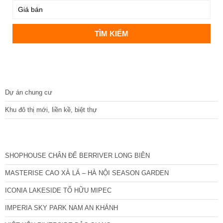
DỰ ÁN
Dự án chung cư
Khu đô thị mới, liền kề, biệt thự
CÁC DỰ ÁN MỚI NHẤT
SHOPHOUSE CHÂN ĐẾ BERRIVER LONG BIÊN
MASTERISE CAO XÀ LÁ – HÀ NỘI SEASON GARDEN
ICONIA LAKESIDE TỐ HỮU MIPEC
IMPERIA SKY PARK NAM AN KHÁNH