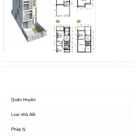
TÌM KIẾM