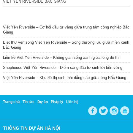
VIỆT YÊN RIVERSIDE BẮC GIANG
TIN NỔI BẬT
Việt Yên Riverside – Cơ hội đầu tư vàng giữa trung tâm công nghiệp Bắc
Giang
Biệt thự ven sông Việt Yên Riverside – Sống thượng lưu giữa miền xanh
Bắc Giang
Liền kề Việt Yên Riverside – Không gian sống xanh giữa lòng đô thị
Shophouse Việt Yên Riverside – Điểm sáng đầu tư sinh lời bền vững
Việt Yên Riverside – Khu đô thị sinh thái đẳng cấp giữa lòng Bắc Giang
Trang chủ
Tin tức
Dự án
Pháp lý
Liên hệ
THÔNG TIN DỰ ÁN HÀ NỘI