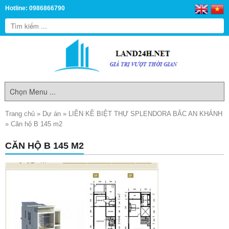
Hotline: 0986866790
Trang chủ
»
Dự án
»
LIỀN KỀ BIỆT THỰ SPLENDORA BẮC AN KHÁNH
»
Căn hộ B 145 m2
CĂN HỘ B 145 M2