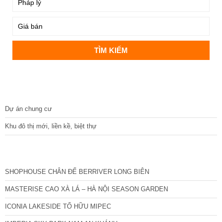
DỰ ÁN
Dự án chung cư
Khu đô thị mới, liền kề, biệt thự
CÁC DỰ ÁN MỚI NHẤT
SHOPHOUSE CHÂN ĐẾ BERRIVER LONG BIÊN
MASTERISE CAO XÀ LÁ – HÀ NỘI SEASON GARDEN
ICONIA LAKESIDE TỐ HỮU MIPEC