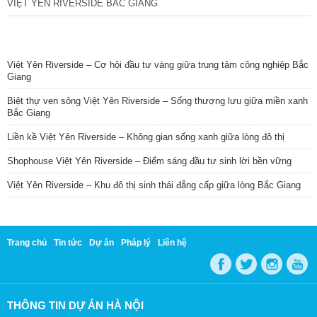
VIỆT YÊN RIVERSIDE BẮC GIANG
TIN NỔI BẬT
Việt Yên Riverside – Cơ hội đầu tư vàng giữa trung tâm công nghiệp Bắc
Giang
Biệt thự ven sông Việt Yên Riverside – Sống thượng lưu giữa miền xanh
Bắc Giang
Liền kề Việt Yên Riverside – Không gian sống xanh giữa lòng đô thị
Shophouse Việt Yên Riverside – Điểm sáng đầu tư sinh lời bền vững
Việt Yên Riverside – Khu đô thị sinh thái đẳng cấp giữa lòng Bắc Giang
Trang chủ
Tin tức
Dự án
Pháp lý
Liên hệ
THÔNG TIN DỰ ÁN HÀ NỘI