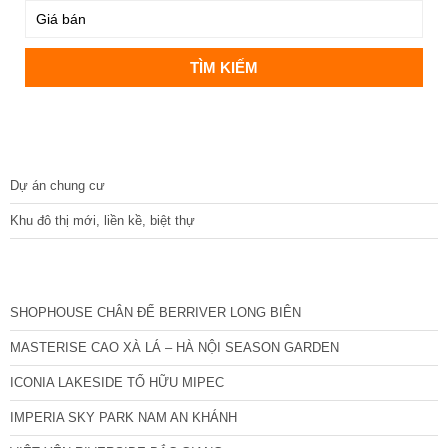
DỰ ÁN
Dự án chung cư
Khu đô thị mới, liền kề, biệt thự
CÁC DỰ ÁN MỚI NHẤT
SHOPHOUSE CHÂN ĐẾ BERRIVER LONG BIÊN
MASTERISE CAO XÀ LÁ – HÀ NỘI SEASON GARDEN
ICONIA LAKESIDE TỐ HỮU MIPEC
IMPERIA SKY PARK NAM AN KHÁNH