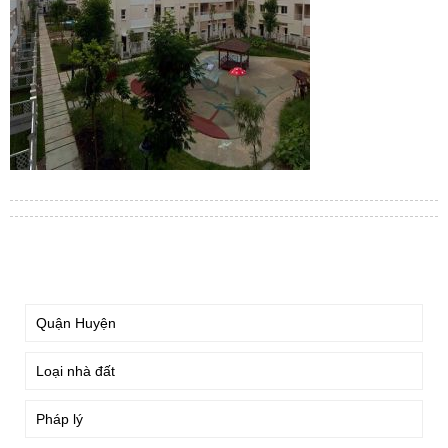
TÌM KIẾM