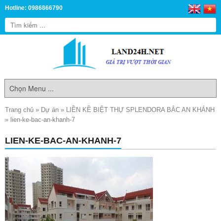
Hotline: 0986866790
Trang chủ
»
Dự án
»
LIỀN KỀ BIỆT THỰ SPLENDORA BẮC AN KHÁNH
»
lien-ke-bac-an-khanh-7
LIEN-KE-BAC-AN-KHANH-7