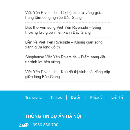
TIN NỔI BẬT
Việt Yên Riverside – Cơ hội đầu tư vàng giữa
trung tâm công nghiệp Bắc Giang
Biệt thự ven sông Việt Yên Riverside – Sống
thượng lưu giữa miền xanh Bắc Giang
Liền kề Việt Yên Riverside – Không gian sống
xanh giữa lòng đô thị
Shophouse Việt Yên Riverside – Điểm sáng đầu
tư sinh lời bền vững
Việt Yên Riverside – Khu đô thị sinh thái đẳng cấp
giữa lòng Bắc Giang
Trang chủ
Tin tức
Dự án
Pháp lý
Liên hệ
THÔNG TIN DỰ ÁN HÀ NỘI
Tel: 0986 866 790
Zalo