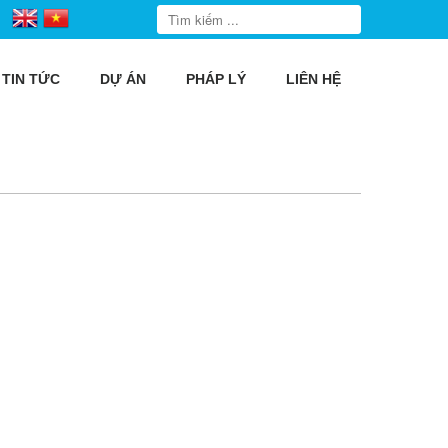
TIN TỨC
DỰ ÁN
PHÁP LÝ
LIÊN HỆ