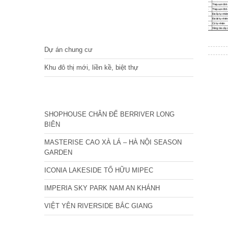
DỰ ÁN
Dự án chung cư
Khu đô thị mới, liền kề, biệt thự
CÁC DỰ ÁN MỚI NHẤT
SHOPHOUSE CHÂN ĐẾ BERRIVER LONG
BIÊN
MASTERISE CAO XÀ LÁ – HÀ NỘI SEASON
GARDEN
ICONIA LAKESIDE TỐ HỮU MIPEC
IMPERIA SKY PARK NAM AN KHÁNH
VIỆT YÊN RIVERSIDE BẮC GIANG