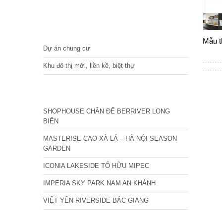
DỰ ÁN
Mẫu t
Dự án chung cư
Khu đô thị mới, liền kề, biệt thự
CÁC DỰ ÁN MỚI NHẤT
SHOPHOUSE CHÂN ĐẾ BERRIVER LONG
BIÊN
MASTERISE CAO XÀ LÁ – HÀ NỘI SEASON
GARDEN
ICONIA LAKESIDE TỐ HỮU MIPEC
IMPERIA SKY PARK NAM AN KHÁNH
VIỆT YÊN RIVERSIDE BẮC GIANG