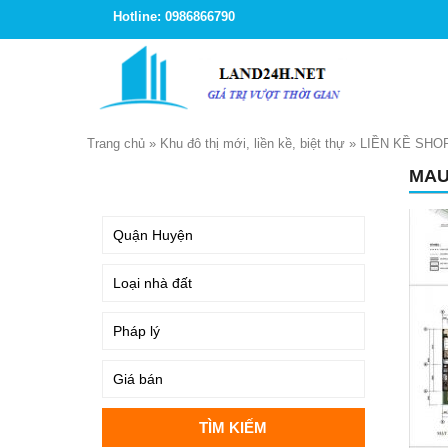
Hotline: 0986866790
Trang chủ
»
Khu đô thị mới, liền kề, biệt thự
»
LIỀN KỀ SHO
MAU
TÌM KIẾM