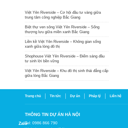
TIN NỔI BẬT
Việt Yên Riverside – Cơ hội đầu tư vàng giữa
trung tâm công nghiệp Bắc Giang
Biệt thự ven sông Việt Yên Riverside – Sống
thượng lưu giữa miền xanh Bắc Giang
Liền kề Việt Yên Riverside – Không gian sống
xanh giữa lòng đô thị
Shophouse Việt Yên Riverside – Điểm sáng đầu
tư sinh lời bền vững
Việt Yên Riverside – Khu đô thị sinh thái đẳng cấp
giữa lòng Bắc Giang
Trang chủ
Tin tức
Dự án
Pháp lý
Liên hệ
THÔNG TIN DỰ ÁN HÀ NỘI
Tel: 0986 866 790
Zalo