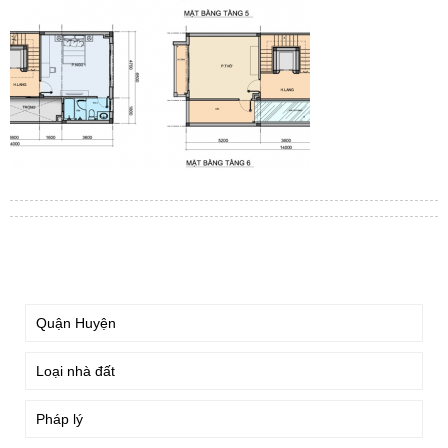
TÌM KIẾM