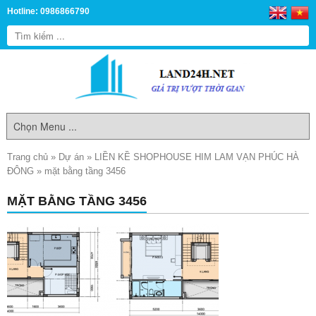
Hotline: 0986866790
Trang chủ
»
Dự án
»
LIỀN KỀ SHOPHOUSE HIM LAM VẠN PHÚC HÀ
ĐÔNG
»
mặt bằng tầng 3456
MẶT BẰNG TẦNG 3456