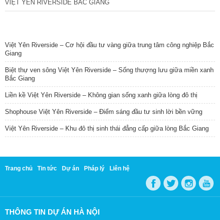
VIỆT YÊN RIVERSIDE BẮC GIANG
TIN NỔI BẬT
Việt Yên Riverside – Cơ hội đầu tư vàng giữa trung tâm công nghiệp Bắc
Giang
Biệt thự ven sông Việt Yên Riverside – Sống thượng lưu giữa miền xanh
Bắc Giang
Liền kề Việt Yên Riverside – Không gian sống xanh giữa lòng đô thị
Shophouse Việt Yên Riverside – Điểm sáng đầu tư sinh lời bền vững
Việt Yên Riverside – Khu đô thị sinh thái đẳng cấp giữa lòng Bắc Giang
Trang chủ
Tin tức
Dự án
Pháp lý
Liên hệ
THÔNG TIN DỰ ÁN HÀ NỘI