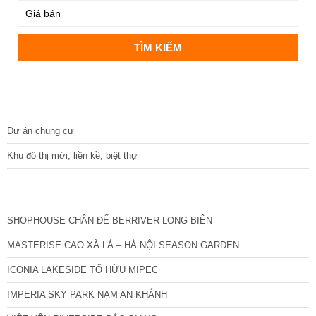
DỰ ÁN
Dự án chung cư
Khu đô thị mới, liền kề, biệt thự
CÁC DỰ ÁN MỚI NHẤT
SHOPHOUSE CHÂN ĐẾ BERRIVER LONG BIÊN
MASTERISE CAO XÀ LÁ – HÀ NỘI SEASON GARDEN
ICONIA LAKESIDE TỐ HỮU MIPEC
IMPERIA SKY PARK NAM AN KHÁNH