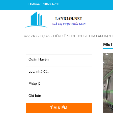
Hotline: 0986866790
Trang chủ
»
Dự án
»
LIỀN KỀ SHOPHOUSE HIM LAM VẠN
MET
TÌM KIẾM