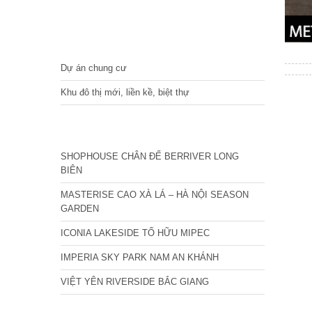
DỰ ÁN
Dự án chung cư
Khu đô thị mới, liền kề, biệt thự
CÁC DỰ ÁN MỚI NHẤT
SHOPHOUSE CHÂN ĐẾ BERRIVER LONG
BIÊN
MASTERISE CAO XÀ LÁ – HÀ NỘI SEASON
GARDEN
ICONIA LAKESIDE TỐ HỮU MIPEC
IMPERIA SKY PARK NAM AN KHÁNH
VIỆT YÊN RIVERSIDE BẮC GIANG