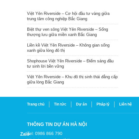
TIN NỔI BẬT
Việt Yên Riverside – Cơ hội đầu tư vàng giữa
trung tâm công nghiệp Bắc Giang
Biệt thự ven sông Việt Yên Riverside – Sống
thượng lưu giữa miền xanh Bắc Giang
Liền kề Việt Yên Riverside – Không gian sống
xanh giữa lòng đô thị
Shophouse Việt Yên Riverside – Điểm sáng đầu
tư sinh lời bền vững
Việt Yên Riverside – Khu đô thị sinh thái đẳng cấp
giữa lòng Bắc Giang
Trang chủ
Tin tức
Dự án
Pháp lý
Liên hệ
THÔNG TIN DỰ ÁN HÀ NỘI
Tel: 0986 866 790
Zalo