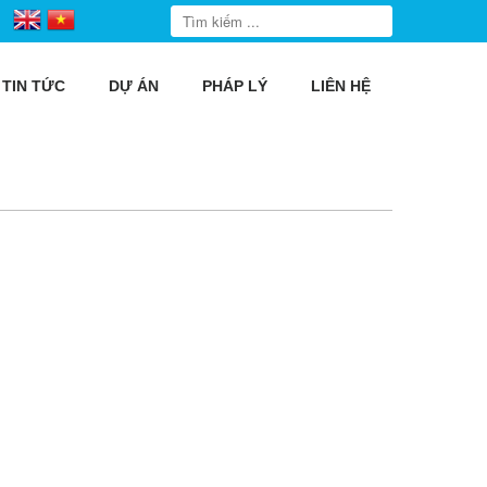
TIN TỨC
DỰ ÁN
PHÁP LÝ
LIÊN HỆ