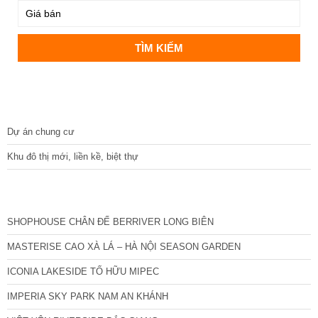
DỰ ÁN
Dự án chung cư
Khu đô thị mới, liền kề, biệt thự
CÁC DỰ ÁN MỚI NHẤT
SHOPHOUSE CHÂN ĐẾ BERRIVER LONG BIÊN
MASTERISE CAO XÀ LÁ – HÀ NỘI SEASON GARDEN
ICONIA LAKESIDE TỐ HỮU MIPEC
IMPERIA SKY PARK NAM AN KHÁNH