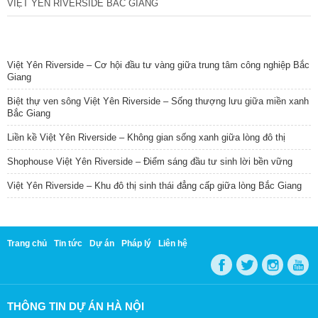
VIỆT YÊN RIVERSIDE BẮC GIANG
TIN NỔI BẬT
Việt Yên Riverside – Cơ hội đầu tư vàng giữa trung tâm công nghiệp Bắc
Giang
Biệt thự ven sông Việt Yên Riverside – Sống thượng lưu giữa miền xanh
Bắc Giang
Liền kề Việt Yên Riverside – Không gian sống xanh giữa lòng đô thị
Shophouse Việt Yên Riverside – Điểm sáng đầu tư sinh lời bền vững
Việt Yên Riverside – Khu đô thị sinh thái đẳng cấp giữa lòng Bắc Giang
Trang chủ
Tin tức
Dự án
Pháp lý
Liên hệ
THÔNG TIN DỰ ÁN HÀ NỘI