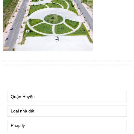
TÌM KIẾM