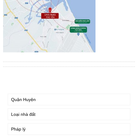
TÌM KIẾM