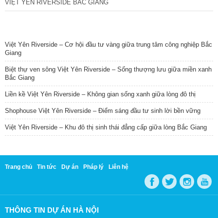
VIỆT YÊN RIVERSIDE BẮC GIANG
TIN NỔI BẬT
Việt Yên Riverside – Cơ hội đầu tư vàng giữa trung tâm công nghiệp Bắc
Giang
Biệt thự ven sông Việt Yên Riverside – Sống thượng lưu giữa miền xanh
Bắc Giang
Liền kề Việt Yên Riverside – Không gian sống xanh giữa lòng đô thị
Shophouse Việt Yên Riverside – Điểm sáng đầu tư sinh lời bền vững
Việt Yên Riverside – Khu đô thị sinh thái đẳng cấp giữa lòng Bắc Giang
Trang chủ
Tin tức
Dự án
Pháp lý
Liên hệ
THÔNG TIN DỰ ÁN HÀ NỘI