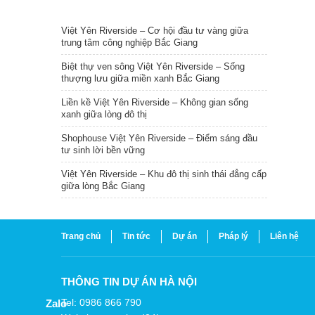
TIN NỔI BẬT
Việt Yên Riverside – Cơ hội đầu tư vàng giữa
trung tâm công nghiệp Bắc Giang
Biệt thự ven sông Việt Yên Riverside – Sống
thượng lưu giữa miền xanh Bắc Giang
Liền kề Việt Yên Riverside – Không gian sống
xanh giữa lòng đô thị
Shophouse Việt Yên Riverside – Điểm sáng đầu
tư sinh lời bền vững
Việt Yên Riverside – Khu đô thị sinh thái đẳng cấp
giữa lòng Bắc Giang
Trang chủ
Tin tức
Dự án
Pháp lý
Liên hệ
THÔNG TIN DỰ ÁN HÀ NỘI
Tel: 0986 866 790
Zalo