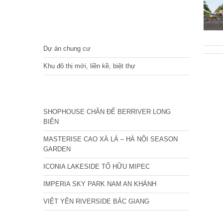
DỰ ÁN
Dự án chung cư
Khu đô thị mới, liền kề, biệt thự
CÁC DỰ ÁN MỚI NHẤT
SHOPHOUSE CHÂN ĐẾ BERRIVER LONG
BIÊN
MASTERISE CAO XÀ LÁ – HÀ NỘI SEASON
GARDEN
ICONIA LAKESIDE TỐ HỮU MIPEC
IMPERIA SKY PARK NAM AN KHÁNH
VIỆT YÊN RIVERSIDE BẮC GIANG