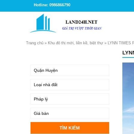
Hotline: 0986866790
Trang chủ
»
Khu đô thị mới, liền kề, biệt thự
»
LYNN TIMES 
LYN
TÌM KIẾM