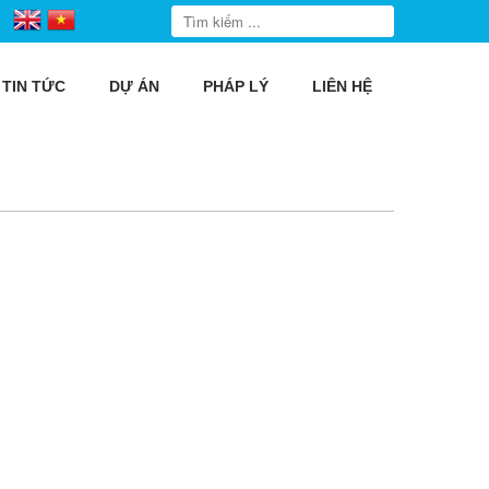
TIN TỨC
DỰ ÁN
PHÁP LÝ
LIÊN HỆ