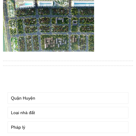
TÌM KIẾM