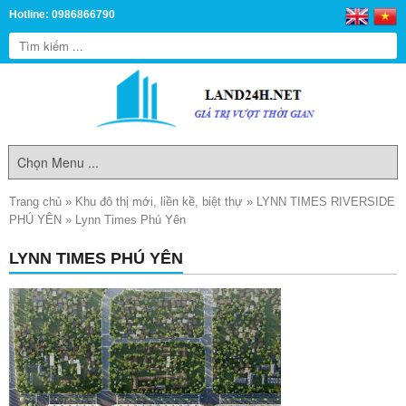
Hotline: 0986866790
Trang chủ
»
Khu đô thị mới, liền kề, biệt thự
»
LYNN TIMES RIVERSIDE
PHÚ YÊN
»
Lynn Times Phú Yên
LYNN TIMES PHÚ YÊN