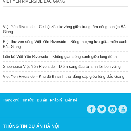
VIỆT YÊN RIVERSIDE BẮC GIANG
TIN NỔI BẬT
Việt Yên Riverside – Cơ hội đầu tư vàng giữa trung tâm công nghiệp Bắc
Giang
Biệt thự ven sông Việt Yên Riverside – Sống thượng lưu giữa miền xanh
Bắc Giang
Liền kề Việt Yên Riverside – Không gian sống xanh giữa lòng đô thị
Shophouse Việt Yên Riverside – Điểm sáng đầu tư sinh lời bền vững
Việt Yên Riverside – Khu đô thị sinh thái đẳng cấp giữa lòng Bắc Giang
Trang chủ
Tin tức
Dự án
Pháp lý
Liên hệ
THÔNG TIN DỰ ÁN HÀ NỘI