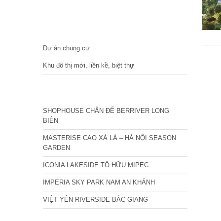
DỰ ÁN
Dự án chung cư
Khu đô thị mới, liền kề, biệt thự
CÁC DỰ ÁN MỚI NHẤT
SHOPHOUSE CHÂN ĐẾ BERRIVER LONG
BIÊN
MASTERISE CAO XÀ LÁ – HÀ NỘI SEASON
GARDEN
ICONIA LAKESIDE TỐ HỮU MIPEC
IMPERIA SKY PARK NAM AN KHÁNH
VIỆT YÊN RIVERSIDE BẮC GIANG