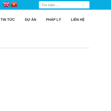
TIN TỨC
DỰ ÁN
PHÁP LÝ
LIÊN HỆ