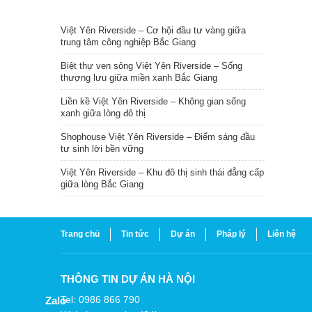
TIN NỔI BẬT
Việt Yên Riverside – Cơ hội đầu tư vàng giữa
trung tâm công nghiệp Bắc Giang
Biệt thự ven sông Việt Yên Riverside – Sống
thượng lưu giữa miền xanh Bắc Giang
Liền kề Việt Yên Riverside – Không gian sống
xanh giữa lòng đô thị
Shophouse Việt Yên Riverside – Điểm sáng đầu
tư sinh lời bền vững
Việt Yên Riverside – Khu đô thị sinh thái đẳng cấp
giữa lòng Bắc Giang
Trang chủ
Tin tức
Dự án
Pháp lý
Liên hệ
THÔNG TIN DỰ ÁN HÀ NỘI
Tel: 0986 866 790
Zalo