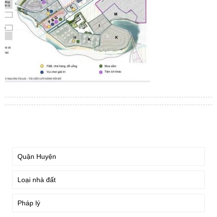
TÌM KIẾM