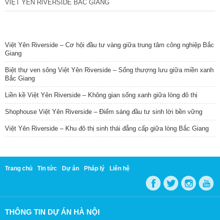
VIỆT YÊN RIVERSIDE BẮC GIANG
TIN NỔI BẬT
Việt Yên Riverside – Cơ hội đầu tư vàng giữa trung tâm công nghiệp Bắc
Giang
Biệt thự ven sông Việt Yên Riverside – Sống thượng lưu giữa miền xanh
Bắc Giang
Liền kề Việt Yên Riverside – Không gian sống xanh giữa lòng đô thị
Shophouse Việt Yên Riverside – Điểm sáng đầu tư sinh lời bền vững
Việt Yên Riverside – Khu đô thị sinh thái đẳng cấp giữa lòng Bắc Giang
Trang chủ
Tin tức
Dự án
Pháp lý
Liên hệ
THÔNG TIN DỰ ÁN HÀ NỘI