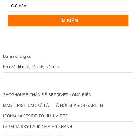
DỰ ÁN
Dự án chung cư
Khu đô thị mới, liền kề, biệt thự
CÁC DỰ ÁN MỚI NHẤT
SHOPHOUSE CHÂN ĐẾ BERRIVER LONG BIÊN
MASTERISE CAO XÀ LÁ – HÀ NỘI SEASON GARDEN
ICONIA LAKESIDE TỐ HỮU MIPEC
IMPERIA SKY PARK NAM AN KHÁNH