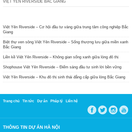
VIỆT YÊN RIVERSIDE BẮC GIANG
TIN NỔI BẬT
Việt Yên Riverside – Cơ hội đầu tư vàng giữa trung tâm công nghiệp Bắc
Giang
Biệt thự ven sông Việt Yên Riverside – Sống thượng lưu giữa miền xanh
Bắc Giang
Liền kề Việt Yên Riverside – Không gian sống xanh giữa lòng đô thị
Shophouse Việt Yên Riverside – Điểm sáng đầu tư sinh lời bền vững
Việt Yên Riverside – Khu đô thị sinh thái đẳng cấp giữa lòng Bắc Giang
Trang chủ
Tin tức
Dự án
Pháp lý
Liên hệ
THÔNG TIN DỰ ÁN HÀ NỘI