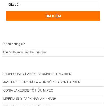
DỰ ÁN
Dự án chung cư
Khu đô thị mới, liền kề, biệt thự
CÁC DỰ ÁN MỚI NHẤT
SHOPHOUSE CHÂN ĐẾ BERRIVER LONG BIÊN
MASTERISE CAO XÀ LÁ – HÀ NỘI SEASON GARDEN
ICONIA LAKESIDE TỐ HỮU MIPEC
IMPERIA SKY PARK NAM AN KHÁNH