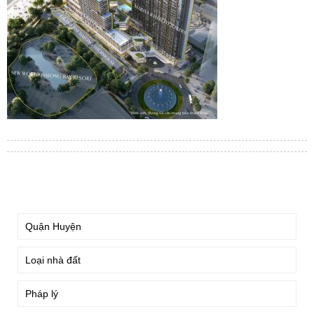
TÌM KIẾM