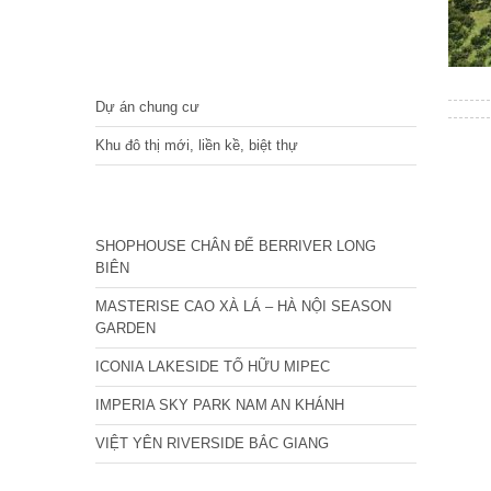
DỰ ÁN
Dự án chung cư
Khu đô thị mới, liền kề, biệt thự
CÁC DỰ ÁN MỚI NHẤT
SHOPHOUSE CHÂN ĐẾ BERRIVER LONG
BIÊN
MASTERISE CAO XÀ LÁ – HÀ NỘI SEASON
GARDEN
ICONIA LAKESIDE TỐ HỮU MIPEC
IMPERIA SKY PARK NAM AN KHÁNH
VIỆT YÊN RIVERSIDE BẮC GIANG