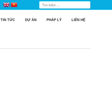
TIN TỨC
DỰ ÁN
PHÁP LÝ
LIÊN HỆ