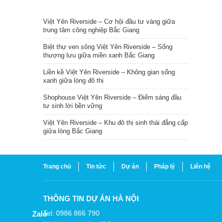
TIN NỔI BẬT
Việt Yên Riverside – Cơ hội đầu tư vàng giữa
trung tâm công nghiệp Bắc Giang
Biệt thự ven sông Việt Yên Riverside – Sống
thượng lưu giữa miền xanh Bắc Giang
Liền kề Việt Yên Riverside – Không gian sống
xanh giữa lòng đô thị
Shophouse Việt Yên Riverside – Điểm sáng đầu
tư sinh lời bền vững
Việt Yên Riverside – Khu đô thị sinh thái đẳng cấp
giữa lòng Bắc Giang
Trang chủ
Tin tức
Dự án
Pháp lý
Liên hệ
THÔNG TIN DỰ ÁN HÀ NỘI
Tel: 0986 866 790
Zalo