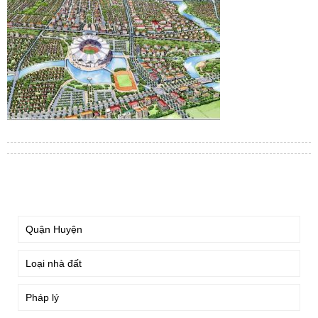
TÌM KIẾM