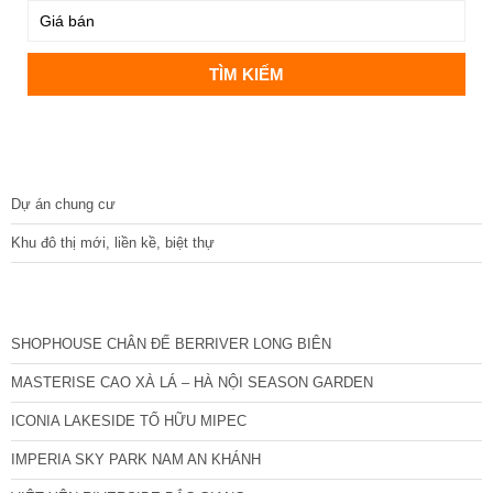
DỰ ÁN
Dự án chung cư
Khu đô thị mới, liền kề, biệt thự
CÁC DỰ ÁN MỚI NHẤT
SHOPHOUSE CHÂN ĐẾ BERRIVER LONG BIÊN
MASTERISE CAO XÀ LÁ – HÀ NỘI SEASON GARDEN
ICONIA LAKESIDE TỐ HỮU MIPEC
IMPERIA SKY PARK NAM AN KHÁNH