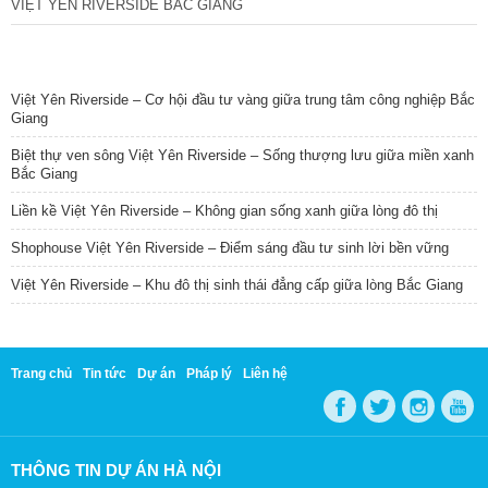
VIỆT YÊN RIVERSIDE BẮC GIANG
TIN NỔI BẬT
Việt Yên Riverside – Cơ hội đầu tư vàng giữa trung tâm công nghiệp Bắc
Giang
Biệt thự ven sông Việt Yên Riverside – Sống thượng lưu giữa miền xanh
Bắc Giang
Liền kề Việt Yên Riverside – Không gian sống xanh giữa lòng đô thị
Shophouse Việt Yên Riverside – Điểm sáng đầu tư sinh lời bền vững
Việt Yên Riverside – Khu đô thị sinh thái đẳng cấp giữa lòng Bắc Giang
Trang chủ
Tin tức
Dự án
Pháp lý
Liên hệ
THÔNG TIN DỰ ÁN HÀ NỘI