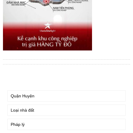
TÌM KIẾM