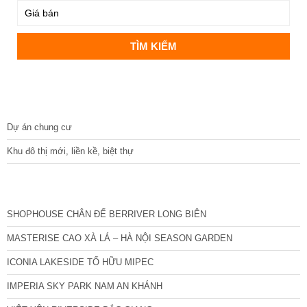
DỰ ÁN
Dự án chung cư
Khu đô thị mới, liền kề, biệt thự
CÁC DỰ ÁN MỚI NHẤT
SHOPHOUSE CHÂN ĐẾ BERRIVER LONG BIÊN
MASTERISE CAO XÀ LÁ – HÀ NỘI SEASON GARDEN
ICONIA LAKESIDE TỐ HỮU MIPEC
IMPERIA SKY PARK NAM AN KHÁNH