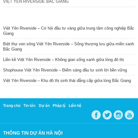
VIỆT YÊN RIVERSIDE BẮC GIANG
TIN NỔI BẬT
Việt Yên Riverside – Cơ hội đầu tư vàng giữa trung tâm công nghiệp Bắc
Giang
Biệt thự ven sông Việt Yên Riverside – Sống thượng lưu giữa miền xanh
Bắc Giang
Liền kề Việt Yên Riverside – Không gian sống xanh giữa lòng đô thị
Shophouse Việt Yên Riverside – Điểm sáng đầu tư sinh lời bền vững
Việt Yên Riverside – Khu đô thị sinh thái đẳng cấp giữa lòng Bắc Giang
Trang chủ
Tin tức
Dự án
Pháp lý
Liên hệ
THÔNG TIN DỰ ÁN HÀ NỘI