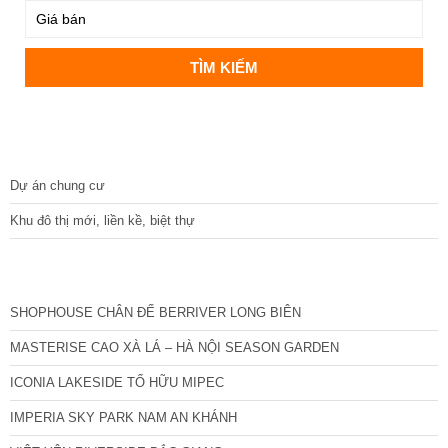
DỰ ÁN
Dự án chung cư
Khu đô thị mới, liền kề, biệt thự
CÁC DỰ ÁN MỚI NHẤT
SHOPHOUSE CHÂN ĐẾ BERRIVER LONG BIÊN
MASTERISE CAO XÀ LÁ – HÀ NỘI SEASON GARDEN
ICONIA LAKESIDE TỐ HỮU MIPEC
IMPERIA SKY PARK NAM AN KHÁNH