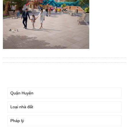
TÌM KIẾM