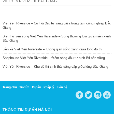
VIỆT YÊN RIVERSIDE BẮC GIANG
TIN NỔI BẬT
Việt Yên Riverside – Cơ hội đầu tư vàng giữa trung tâm công nghiệp Bắc
Giang
Biệt thự ven sông Việt Yên Riverside – Sống thượng lưu giữa miền xanh
Bắc Giang
Liền kề Việt Yên Riverside – Không gian sống xanh giữa lòng đô thị
Shophouse Việt Yên Riverside – Điểm sáng đầu tư sinh lời bền vững
Việt Yên Riverside – Khu đô thị sinh thái đẳng cấp giữa lòng Bắc Giang
Trang chủ
Tin tức
Dự án
Pháp lý
Liên hệ
THÔNG TIN DỰ ÁN HÀ NỘI