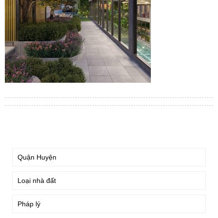
TÌM KIẾM