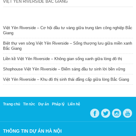
VIỆT YÊN RIVERSIDE BẮC GIANG
TIN NỔI BẬT
Việt Yên Riverside – Cơ hội đầu tư vàng giữa trung tâm công nghiệp Bắc
Giang
Biệt thự ven sông Việt Yên Riverside – Sống thượng lưu giữa miền xanh
Bắc Giang
Liền kề Việt Yên Riverside – Không gian sống xanh giữa lòng đô thị
Shophouse Việt Yên Riverside – Điểm sáng đầu tư sinh lời bền vững
Việt Yên Riverside – Khu đô thị sinh thái đẳng cấp giữa lòng Bắc Giang
Trang chủ
Tin tức
Dự án
Pháp lý
Liên hệ
THÔNG TIN DỰ ÁN HÀ NỘI