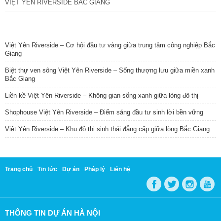
VIỆT YÊN RIVERSIDE BẮC GIANG
TIN NỔI BẬT
Việt Yên Riverside – Cơ hội đầu tư vàng giữa trung tâm công nghiệp Bắc
Giang
Biệt thự ven sông Việt Yên Riverside – Sống thượng lưu giữa miền xanh
Bắc Giang
Liền kề Việt Yên Riverside – Không gian sống xanh giữa lòng đô thị
Shophouse Việt Yên Riverside – Điểm sáng đầu tư sinh lời bền vững
Việt Yên Riverside – Khu đô thị sinh thái đẳng cấp giữa lòng Bắc Giang
Trang chủ
Tin tức
Dự án
Pháp lý
Liên hệ
THÔNG TIN DỰ ÁN HÀ NỘI