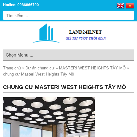
Hotline: 0986866790
Trang chủ
»
Dự án chung cư
»
MASTERI WEST HEIGHTS TÂY MỖ
»
chung cư Masteri West Heights Tây Mỗ
CHUNG CƯ MASTERI WEST HEIGHTS TÂY MỖ