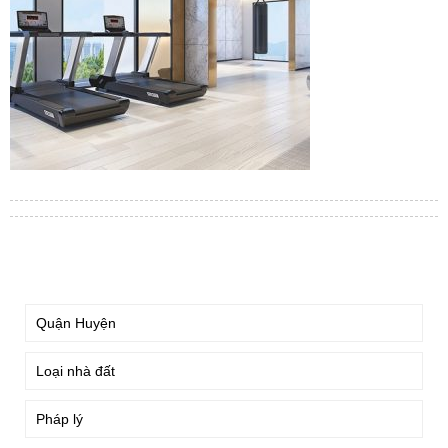
TÌM KIẾM