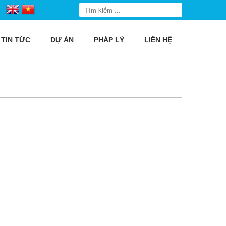
TIN TỨC
DỰ ÁN
PHÁP LÝ
LIÊN HỆ