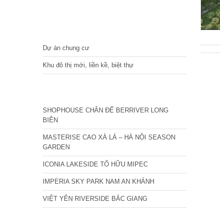
DỰ ÁN
Dự án chung cư
Khu đô thị mới, liền kề, biệt thự
CÁC DỰ ÁN MỚI NHẤT
SHOPHOUSE CHÂN ĐẾ BERRIVER LONG
BIÊN
MASTERISE CAO XÀ LÁ – HÀ NỘI SEASON
GARDEN
ICONIA LAKESIDE TỐ HỮU MIPEC
IMPERIA SKY PARK NAM AN KHÁNH
VIỆT YÊN RIVERSIDE BẮC GIANG