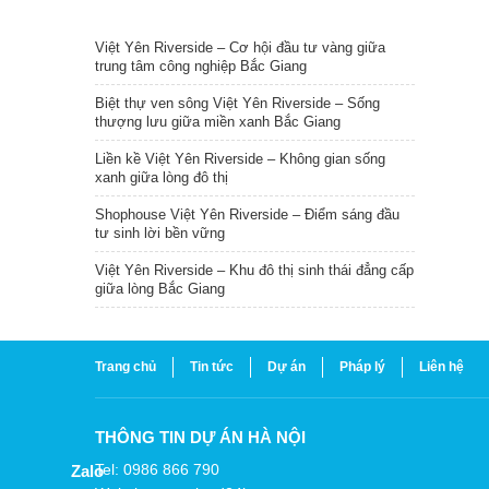
TIN NỔI BẬT
Việt Yên Riverside – Cơ hội đầu tư vàng giữa
trung tâm công nghiệp Bắc Giang
Biệt thự ven sông Việt Yên Riverside – Sống
thượng lưu giữa miền xanh Bắc Giang
Liền kề Việt Yên Riverside – Không gian sống
xanh giữa lòng đô thị
Shophouse Việt Yên Riverside – Điểm sáng đầu
tư sinh lời bền vững
Việt Yên Riverside – Khu đô thị sinh thái đẳng cấp
giữa lòng Bắc Giang
Trang chủ
Tin tức
Dự án
Pháp lý
Liên hệ
THÔNG TIN DỰ ÁN HÀ NỘI
Tel: 0986 866 790
Zalo