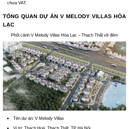
chưa VAT.
TỔNG QUAN DỰ ÁN V
MELODY VILLAS HÒA
LẠC
Phối cảnh V Melody Villas Hòa Lạc – Thạch Thất về đêm
Tên dự án: V
Melody Villas
Vị trí: Thạch Hoà, Thạch Thất, TP Hà Nội.