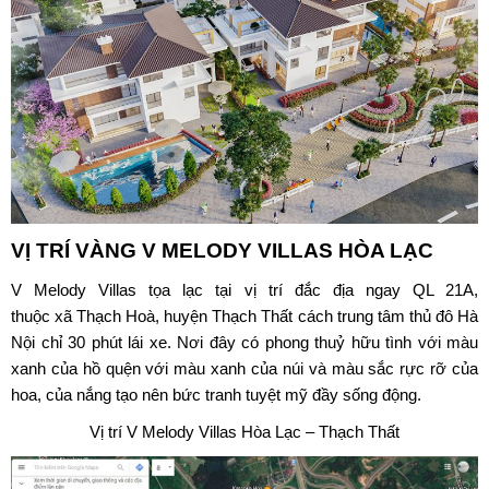
VỊ TRÍ VÀNG V
MELODY VILLAS HÒA LẠC
V
Melody Villas
tọa lạc tại vị trí đắc địa ngay QL 21A,
thuộc xã Thạch Hoà, huyện Thạch Thất cách trung tâm thủ đô Hà
Nội chỉ 30 phút lái xe. Nơi đây có phong thuỷ hữu tình với màu
xanh của hồ quện với màu xanh của núi và màu sắc rực rỡ của
hoa, của nắng tạo nên bức tranh tuyệt mỹ đầy sống động.
Vị trí V Melody Villas Hòa Lạc – Thạch Thất