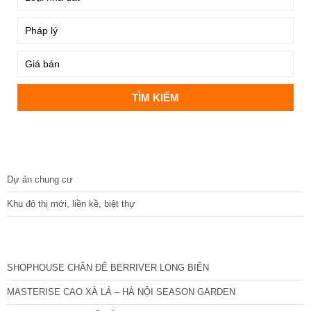
DỰ ÁN
Dự án chung cư
Khu đô thị mới, liền kề, biệt thự
CÁC DỰ ÁN MỚI NHẤT
SHOPHOUSE CHÂN ĐẾ BERRIVER LONG BIÊN
MASTERISE CAO XÀ LÁ – HÀ NỘI SEASON GARDEN