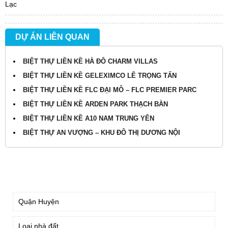
Lạc
DỰ ÁN LIÊN QUAN
BIỆT THỰ LIỀN KỀ HÀ ĐÔ CHARM VILLAS
BIỆT THỰ LIỀN KỀ GELEXIMCO LÊ TRỌNG TẤN
BIỆT THỰ LIỀN KỀ FLC ĐẠI MỖ – FLC PREMIER PARC
BIỆT THỰ LIỀN KỀ ARDEN PARK THẠCH BÀN
BIỆT THỰ LIỀN KỀ A10 NAM TRUNG YÊN
BIỆT THỰ AN VƯỢNG – KHU ĐÔ THỊ DƯƠNG NỘI
TÌM KIẾM