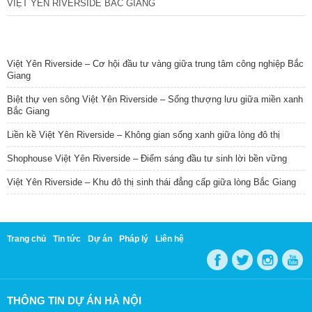
VIỆT YÊN RIVERSIDE BẮC GIANG
TIN NỔI BẬT
Việt Yên Riverside – Cơ hội đầu tư vàng giữa trung tâm công nghiệp Bắc
Giang
Biệt thự ven sông Việt Yên Riverside – Sống thượng lưu giữa miền xanh
Bắc Giang
Liền kề Việt Yên Riverside – Không gian sống xanh giữa lòng đô thị
Shophouse Việt Yên Riverside – Điểm sáng đầu tư sinh lời bền vững
Việt Yên Riverside – Khu đô thị sinh thái đẳng cấp giữa lòng Bắc Giang
Trang chủ
Tin tức
Dự án
Pháp lý
Liên hệ
THÔNG TIN DỰ ÁN HÀ NỘI