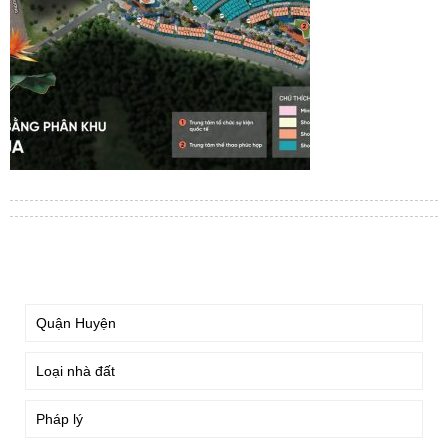
TÌM KIẾM