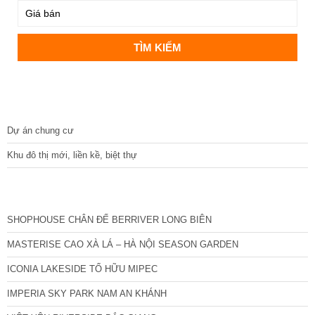
DỰ ÁN
Dự án chung cư
Khu đô thị mới, liền kề, biệt thự
CÁC DỰ ÁN MỚI NHẤT
SHOPHOUSE CHÂN ĐẾ BERRIVER LONG BIÊN
MASTERISE CAO XÀ LÁ – HÀ NỘI SEASON GARDEN
ICONIA LAKESIDE TỐ HỮU MIPEC
IMPERIA SKY PARK NAM AN KHÁNH