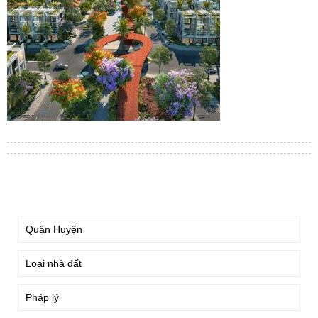
TÌM KIẾM