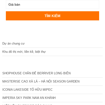
DỰ ÁN
Dự án chung cư
Khu đô thị mới, liền kề, biệt thự
CÁC DỰ ÁN MỚI NHẤT
SHOPHOUSE CHÂN ĐẾ BERRIVER LONG BIÊN
MASTERISE CAO XÀ LÁ – HÀ NỘI SEASON GARDEN
ICONIA LAKESIDE TỐ HỮU MIPEC
IMPERIA SKY PARK NAM AN KHÁNH