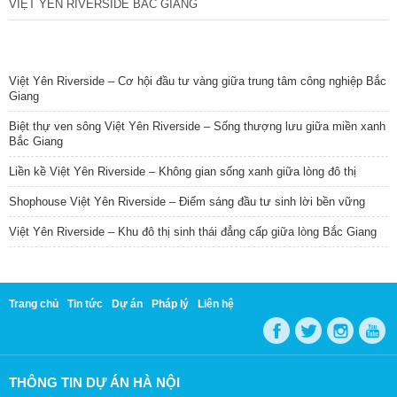
VIỆT YÊN RIVERSIDE BẮC GIANG
TIN NỔI BẬT
Việt Yên Riverside – Cơ hội đầu tư vàng giữa trung tâm công nghiệp Bắc
Giang
Biệt thự ven sông Việt Yên Riverside – Sống thượng lưu giữa miền xanh
Bắc Giang
Liền kề Việt Yên Riverside – Không gian sống xanh giữa lòng đô thị
Shophouse Việt Yên Riverside – Điểm sáng đầu tư sinh lời bền vững
Việt Yên Riverside – Khu đô thị sinh thái đẳng cấp giữa lòng Bắc Giang
Trang chủ
Tin tức
Dự án
Pháp lý
Liên hệ
THÔNG TIN DỰ ÁN HÀ NỘI