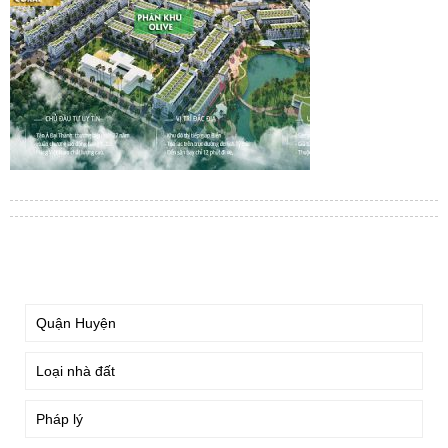
TÌM KIẾM