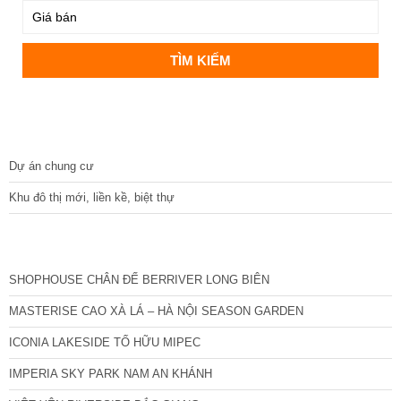
DỰ ÁN
Dự án chung cư
Khu đô thị mới, liền kề, biệt thự
CÁC DỰ ÁN MỚI NHẤT
SHOPHOUSE CHÂN ĐẾ BERRIVER LONG BIÊN
MASTERISE CAO XÀ LÁ – HÀ NỘI SEASON GARDEN
ICONIA LAKESIDE TỐ HỮU MIPEC
IMPERIA SKY PARK NAM AN KHÁNH