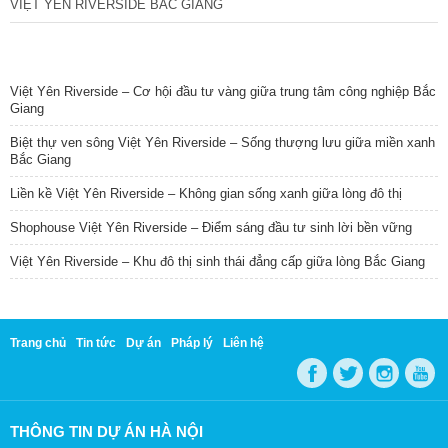
VIỆT YÊN RIVERSIDE BẮC GIANG
TIN NỔI BẬT
Việt Yên Riverside – Cơ hội đầu tư vàng giữa trung tâm công nghiệp Bắc
Giang
Biệt thự ven sông Việt Yên Riverside – Sống thượng lưu giữa miền xanh
Bắc Giang
Liền kề Việt Yên Riverside – Không gian sống xanh giữa lòng đô thị
Shophouse Việt Yên Riverside – Điểm sáng đầu tư sinh lời bền vững
Việt Yên Riverside – Khu đô thị sinh thái đẳng cấp giữa lòng Bắc Giang
Trang chủ
Tin tức
Dự án
Pháp lý
Liên hệ
THÔNG TIN DỰ ÁN HÀ NỘI