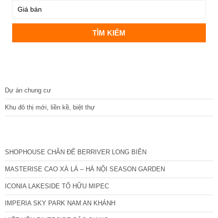
DỰ ÁN
Dự án chung cư
Khu đô thị mới, liền kề, biệt thự
CÁC DỰ ÁN MỚI NHẤT
SHOPHOUSE CHÂN ĐẾ BERRIVER LONG BIÊN
MASTERISE CAO XÀ LÁ – HÀ NỘI SEASON GARDEN
ICONIA LAKESIDE TỐ HỮU MIPEC
IMPERIA SKY PARK NAM AN KHÁNH