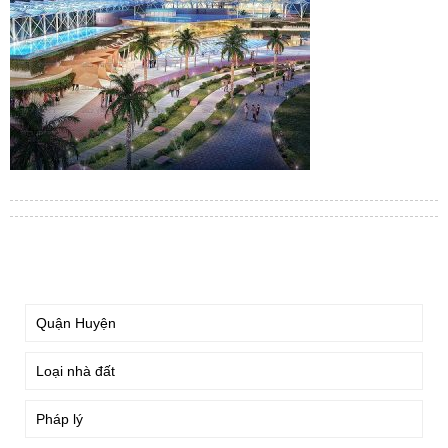
TÌM KIẾM