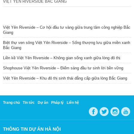
VIỆT YÊN RIVERSIDE BẮC GIANG
TIN NỔI BẬT
Việt Yên Riverside – Cơ hội đầu tư vàng giữa trung tâm công nghiệp Bắc
Giang
Biệt thự ven sông Việt Yên Riverside – Sống thượng lưu giữa miền xanh
Bắc Giang
Liền kề Việt Yên Riverside – Không gian sống xanh giữa lòng đô thị
Shophouse Việt Yên Riverside – Điểm sáng đầu tư sinh lời bền vững
Việt Yên Riverside – Khu đô thị sinh thái đẳng cấp giữa lòng Bắc Giang
Trang chủ
Tin tức
Dự án
Pháp lý
Liên hệ
THÔNG TIN DỰ ÁN HÀ NỘI