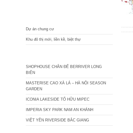
DỰ ÁN
Dự án chung cư
Khu đô thị mới, liền kề, biệt thự
CÁC DỰ ÁN MỚI NHẤT
SHOPHOUSE CHÂN ĐẾ BERRIVER LONG
BIÊN
MASTERISE CAO XÀ LÁ – HÀ NỘI SEASON
GARDEN
ICONIA LAKESIDE TỐ HỮU MIPEC
IMPERIA SKY PARK NAM AN KHÁNH
VIỆT YÊN RIVERSIDE BẮC GIANG