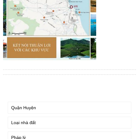
TÌM KIẾM