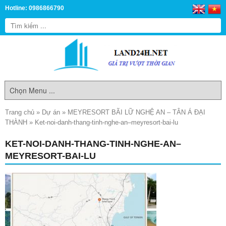
Hotline: 0986866790
Trang chủ
»
Dự án
»
MEYRESORT BÃI LỮ NGHỆ AN – TÂN Á ĐẠI
THÀNH
»
Ket-noi-danh-thang-tinh-nghe-an–meyresort-bai-lu
KET-NOI-DANH-THANG-TINH-NGHE-AN–
MEYRESORT-BAI-LU