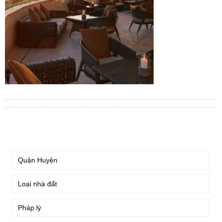
TÌM KIẾM