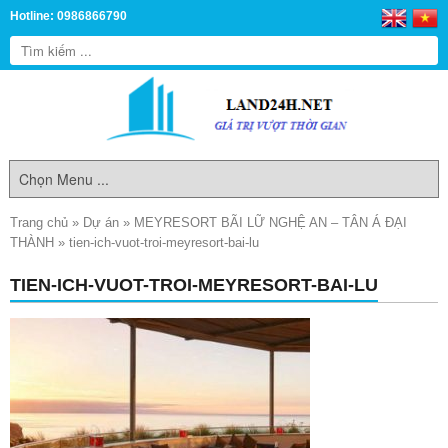
Hotline: 0986866790
Trang chủ
»
Dự án
»
MEYRESORT BÃI LỮ NGHỆ AN – TÂN Á ĐẠI
THÀNH
»
tien-ich-vuot-troi-meyresort-bai-lu
TIEN-ICH-VUOT-TROI-MEYRESORT-BAI-LU