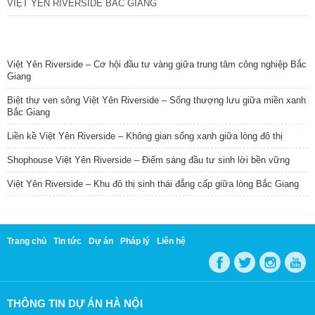
VIỆT YÊN RIVERSIDE BẮC GIANG
TIN NỔI BẬT
Việt Yên Riverside – Cơ hội đầu tư vàng giữa trung tâm công nghiệp Bắc
Giang
Biệt thự ven sông Việt Yên Riverside – Sống thượng lưu giữa miền xanh
Bắc Giang
Liền kề Việt Yên Riverside – Không gian sống xanh giữa lòng đô thị
Shophouse Việt Yên Riverside – Điểm sáng đầu tư sinh lời bền vững
Việt Yên Riverside – Khu đô thị sinh thái đẳng cấp giữa lòng Bắc Giang
Trang chủ
Tin tức
Dự án
Pháp lý
Liên hệ
THÔNG TIN DỰ ÁN HÀ NỘI