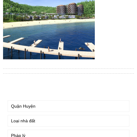
TÌM KIẾM