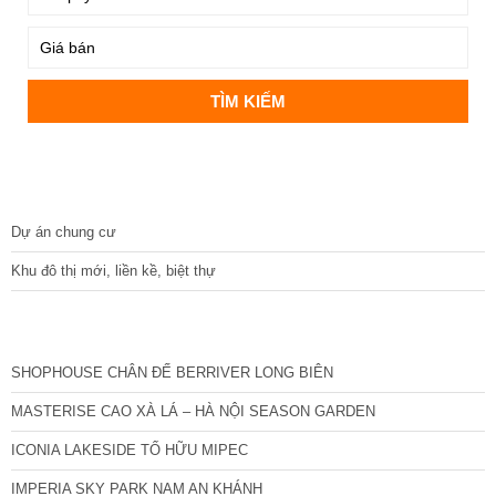
DỰ ÁN
Dự án chung cư
Khu đô thị mới, liền kề, biệt thự
CÁC DỰ ÁN MỚI NHẤT
SHOPHOUSE CHÂN ĐẾ BERRIVER LONG BIÊN
MASTERISE CAO XÀ LÁ – HÀ NỘI SEASON GARDEN
ICONIA LAKESIDE TỐ HỮU MIPEC
IMPERIA SKY PARK NAM AN KHÁNH