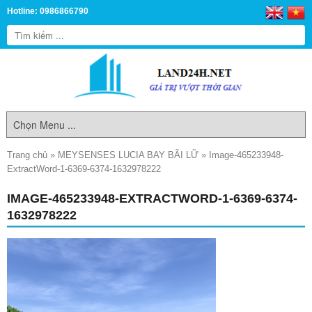
Hotline: 0986866790
Trang chủ
»
MEYSENSES LUCIA BAY BÃI LỮ
»
Image-465233948-
ExtractWord-1-6369-6374-1632978222
IMAGE-465233948-EXTRACTWORD-1-6369-6374-
1632978222