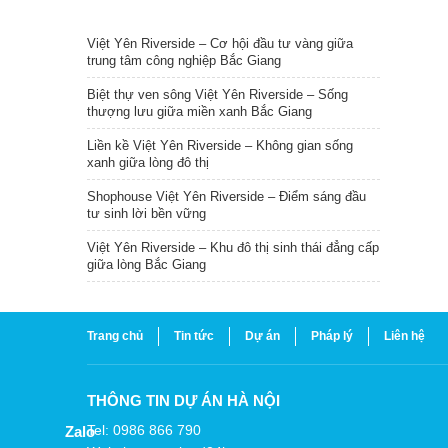
TIN NỔI BẬT
Việt Yên Riverside – Cơ hội đầu tư vàng giữa
trung tâm công nghiệp Bắc Giang
Biệt thự ven sông Việt Yên Riverside – Sống
thượng lưu giữa miền xanh Bắc Giang
Liền kề Việt Yên Riverside – Không gian sống
xanh giữa lòng đô thị
Shophouse Việt Yên Riverside – Điểm sáng đầu
tư sinh lời bền vững
Việt Yên Riverside – Khu đô thị sinh thái đẳng cấp
giữa lòng Bắc Giang
Trang chủ
Tin tức
Dự án
Pháp lý
Liên hệ
THÔNG TIN DỰ ÁN HÀ NỘI
Tel: 0986 866 790
Zalo