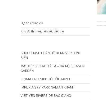
DỰ ÁN
Dự án chung cư
Khu đô thị mới, liền kề, biệt thự
CÁC DỰ ÁN MỚI NHẤT
SHOPHOUSE CHÂN ĐẾ BERRIVER LONG
BIÊN
MASTERISE CAO XÀ LÁ – HÀ NỘI SEASON
GARDEN
ICONIA LAKESIDE TỐ HỮU MIPEC
IMPERIA SKY PARK NAM AN KHÁNH
VIỆT YÊN RIVERSIDE BẮC GIANG