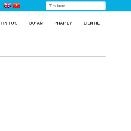
TIN TỨC
DỰ ÁN
PHÁP LÝ
LIÊN HỆ