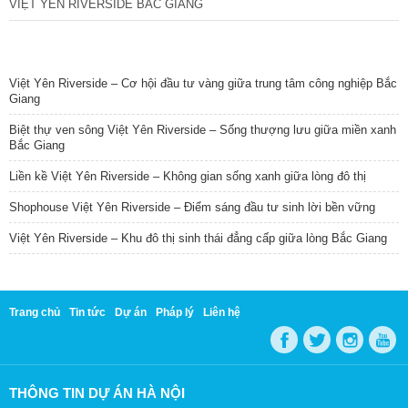
VIỆT YÊN RIVERSIDE BẮC GIANG
TIN NỔI BẬT
Việt Yên Riverside – Cơ hội đầu tư vàng giữa trung tâm công nghiệp Bắc
Giang
Biệt thự ven sông Việt Yên Riverside – Sống thượng lưu giữa miền xanh
Bắc Giang
Liền kề Việt Yên Riverside – Không gian sống xanh giữa lòng đô thị
Shophouse Việt Yên Riverside – Điểm sáng đầu tư sinh lời bền vững
Việt Yên Riverside – Khu đô thị sinh thái đẳng cấp giữa lòng Bắc Giang
Trang chủ
Tin tức
Dự án
Pháp lý
Liên hệ
THÔNG TIN DỰ ÁN HÀ NỘI