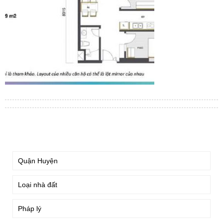
TÌM KIẾM