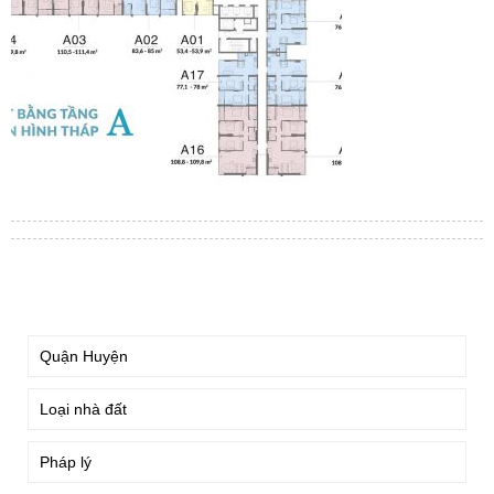
TÌM KIẾM