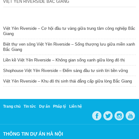
VIỆT YÊN RIVERSIDE BẮC GIANG
TIN NỔI BẬT
Việt Yên Riverside – Cơ hội đầu tư vàng giữa trung tâm công nghiệp Bắc
Giang
Biệt thự ven sông Việt Yên Riverside – Sống thượng lưu giữa miền xanh
Bắc Giang
Liền kề Việt Yên Riverside – Không gian sống xanh giữa lòng đô thị
Shophouse Việt Yên Riverside – Điểm sáng đầu tư sinh lời bền vững
Việt Yên Riverside – Khu đô thị sinh thái đẳng cấp giữa lòng Bắc Giang
Trang chủ
Tin tức
Dự án
Pháp lý
Liên hệ
THÔNG TIN DỰ ÁN HÀ NỘI