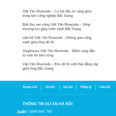
TIN NỔI BẬT
Việt Yên Riverside – Cơ hội đầu tư vàng giữa
trung tâm công nghiệp Bắc Giang
Biệt thự ven sông Việt Yên Riverside – Sống
thượng lưu giữa miền xanh Bắc Giang
Liền kề Việt Yên Riverside – Không gian sống
xanh giữa lòng đô thị
Shophouse Việt Yên Riverside – Điểm sáng đầu
tư sinh lời bền vững
Việt Yên Riverside – Khu đô thị sinh thái đẳng cấp
giữa lòng Bắc Giang
Trang chủ
Tin tức
Dự án
Pháp lý
Liên hệ
THÔNG TIN DỰ ÁN HÀ NỘI
Tel: 0986 866 790
Zalo