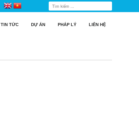
TIN TỨC
DỰ ÁN
PHÁP LÝ
LIÊN HỆ