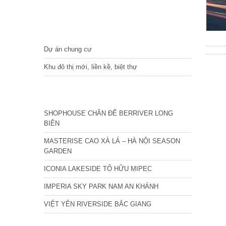
DỰ ÁN
Dự án chung cư
Khu đô thị mới, liền kề, biệt thự
CÁC DỰ ÁN MỚI NHẤT
SHOPHOUSE CHÂN ĐẾ BERRIVER LONG
BIÊN
MASTERISE CAO XÀ LÁ – HÀ NỘI SEASON
GARDEN
ICONIA LAKESIDE TỐ HỮU MIPEC
IMPERIA SKY PARK NAM AN KHÁNH
VIỆT YÊN RIVERSIDE BẮC GIANG