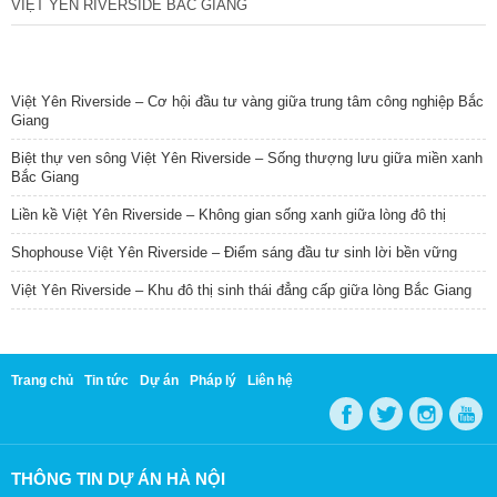
VIỆT YÊN RIVERSIDE BẮC GIANG
TIN NỔI BẬT
Việt Yên Riverside – Cơ hội đầu tư vàng giữa trung tâm công nghiệp Bắc
Giang
Biệt thự ven sông Việt Yên Riverside – Sống thượng lưu giữa miền xanh
Bắc Giang
Liền kề Việt Yên Riverside – Không gian sống xanh giữa lòng đô thị
Shophouse Việt Yên Riverside – Điểm sáng đầu tư sinh lời bền vững
Việt Yên Riverside – Khu đô thị sinh thái đẳng cấp giữa lòng Bắc Giang
Trang chủ
Tin tức
Dự án
Pháp lý
Liên hệ
THÔNG TIN DỰ ÁN HÀ NỘI