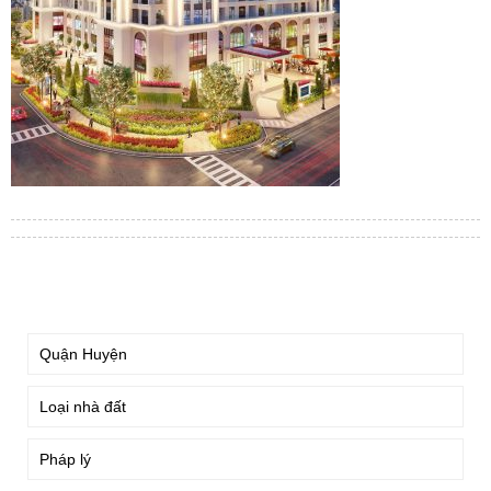
TÌM KIẾM